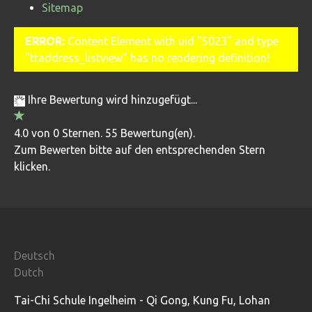
Sitemap
ERROR:
Content Element with uid "5023" and type
"ttaddress_listview" has no rendering definition!
Ihre Bewertung wird hinzugefügt...
4.0 von 0 Sternen. 55 Bewertung(en).
Zum Bewerten bitte auf den entsprechenden Stern
klicken.
Deutsch
Dutch
Tai-Chi Schule Ingelheim - Qi Gong, Kung Fu, Lohan