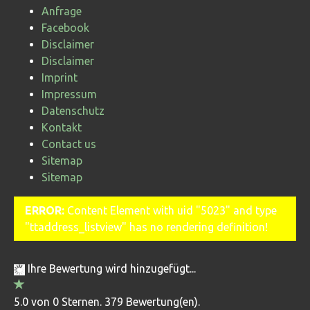
Anfrage
Facebook
Disclaimer
Disclaimer
Imprint
Impressum
Datenschutz
Kontakt
Contact us
Sitemap
Sitemap
ERROR:
Content Element with uid "5023" and type
"ttaddress_listview" has no rendering definition!
Ihre Bewertung wird hinzugefügt...
5.0 von 0 Sternen. 379 Bewertung(en).