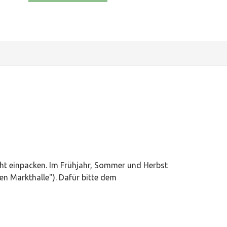
TAI CHI SCHULE
KONTAKT
cht einpacken. Im Frühjahr, Sommer und Herbst
en Markthalle"). Dafür bitte dem