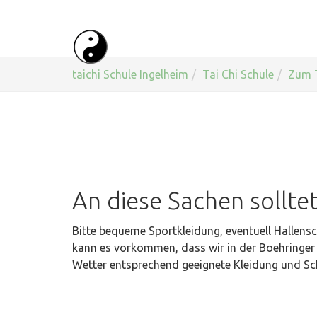
Skip
to
main
content
You
taichi Schule Ingelheim
Tai Chi Schule
Zum T
are
here:
An diese Sachen solltet 
Bitte bequeme Sportkleidung, eventuell Hallens
kann es vorkommen, dass wir in der Boehringer P
Wetter entsprechend geeignete Kleidung und Sc