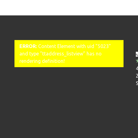
ERROR:
Content Element with uid "5023"
and type "ttaddress_listview" has no
rendering definition!
4
S