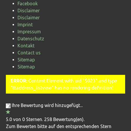
Facebook
Disclaimer
Disclaimer
Imprint
Impressum
Datenschutz
Kontakt
Contact us
Sitemap
Sitemap
ERROR:
Content Element with uid "5023" and type
"ttaddress_listview" has no rendering definition!
Ihre Bewertung wird hinzugefügt...
5.0 von 0 Sternen. 258 Bewertung(en).
Zum Bewerten bitte auf den entsprechenden Stern